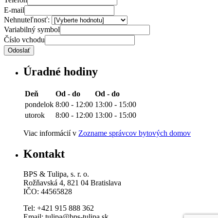
E-mail
Nehnuteľnosť:
Variabilný symbol
Číslo vchodu
Odoslať
Úradné hodiny
Deň
Od - do
Od - do
pondelok
8:00 - 12:00
13:00 - 15:00
utorok
8:00 - 12:00
13:00 - 15:00
Viac informácií v
Zozname správcov bytových domov
Kontakt
BPS & Tulipa, s. r. o.
Rožňavská 4, 821 04 Bratislava
IČO: 44565828
Tel: +421 915 888 362
Email: tulipa@bps-tulipa.sk