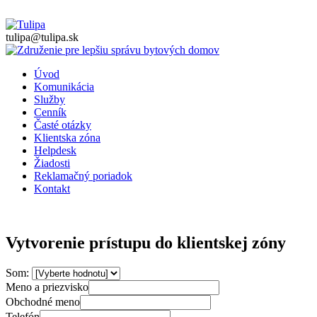
tulipa@tulipa.sk
Úvod
Komunikácia
Služby
Cenník
Časté otázky
Klientska zóna
Helpdesk
Žiadosti
Reklamačný poriadok
Kontakt
Vytvorenie prístupu do klientskej zóny
Som:
Meno a priezvisko
Obchodné meno
Telefón